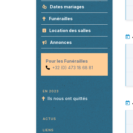
Dates mariages
Funérailles
Location des salles
Annonces
Pour les Funérailles
+32 (0) 473 18 68 81
EN 2023
Ils nous ont quittés
ACTUS
LIENS