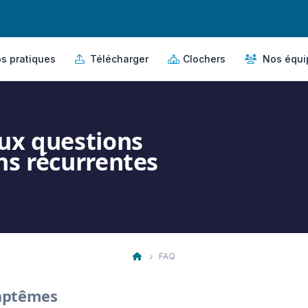
s pratiques
Télécharger
Clochers
Nos équi
aux questions
ns récurrentes
FAQ
ptêmes