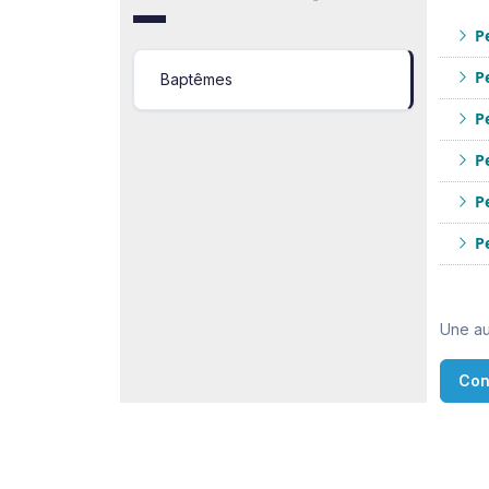
Pe
Pe
Baptêmes
Pe
Pe
Pe
Pe
Une au
Con