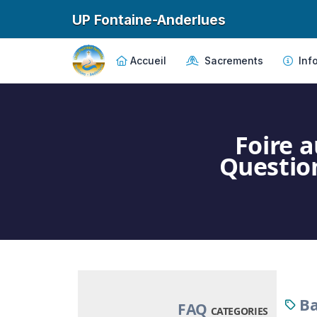
UP Fontaine-Anderlues
Accueil
Sacrements
Info
Foire 
Questio
Ba
FAQ
CATEGORIES