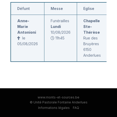
Défunt
Messe
Eglise
Anne-
Funérailles
Chapelle
Marie
Lundi
Ste-
Antonioni
10/08/2026
Thérèse
le
11h45
Rue des
05/08/2026
Bruyères
6150
Anderlues
www.monts-et-sources.be
© Unité Pastorale Fontaine Anderlues
Informations légales
FAQ