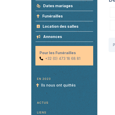
Dates mariages
Funérailles
Location des salles
Annonces
P
Pour les Funérailles
+32 (0) 473 18 68 81
EN 2023
Ils nous ont quittés
ACTUS
LIENS